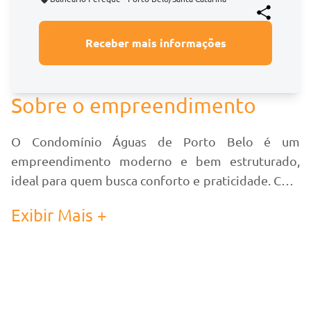
Receber mais informações
Sobre o empreendimento
O Condomínio Águas de Porto Belo é um
empreendimento moderno e bem estruturado,
ideal para quem busca conforto e praticidade. Com
sete andares e oito apartamentos por andar,
Exibir Mais +
oferece um ambiente agradável e funcional para
seus moradores. Equipado com elevador e
beneficiado pela posição solar leste, garante
excelente iluminação natural e ventilação. Além
disso, o Condomínio Águas de Porto Belo conta