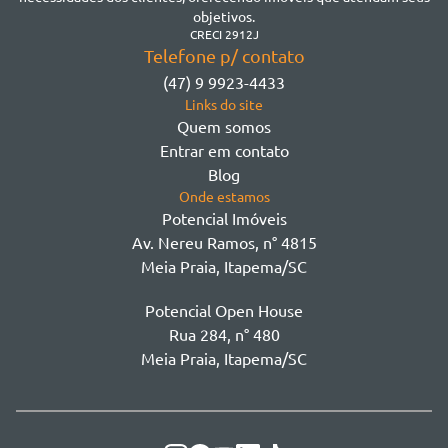
Morretes
objetivos.
Morretes
CRECI 2912J
Telefone p/ contato
Morretes - Zona 3
(47) 9 9923-4433
Sertão do Trombudo
Links do site
Sertãozinho
Quem somos
Taboleiro dos Oliveiras
Entrar em contato
Tabuleiro Das Oliveiras
Blog
Várzea
Onde estamos
Potencial Imóveis
Av. Nereu Ramos, n° 4815
Meia Praia, Itapema/SC
Potencial Open House
Rua 284, n° 480
Meia Praia, Itapema/SC