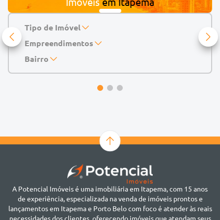
Imóveis
em
Itapema
Tipo de Imóvel
Empreendimentos
Apartamento
Casa
143 Mayfair Home Boutique
Bairro
Casa de Condomínio
Abu Dhabi Residence
Alto do São Bento
Chácara
Acádia Residence
Alto São Bento
Cobertura
Accendis Home Living
Alto São Bento
Duplex
Acqua Blue Residence
Andorinha
Flat
Bairro não informado
Ver mais
Galpão
Bairro Várzea
Geminado
Canto da Praia
Sala Comercial
Casa Branca
Sobrado
Cento
Studio
Centro
Terreno
A Potencial Imóveis é uma imobiliária em Itapema, com 15 anos
Ilhota
de experiência, especializada na venda de imóveis prontos e
Jardim Praia Mar
lançamentos em Itapema e Porto Belo com foco é atender às reais
Meia Praia
necessidades dos clientes, oferecendo imóveis que atendam seus