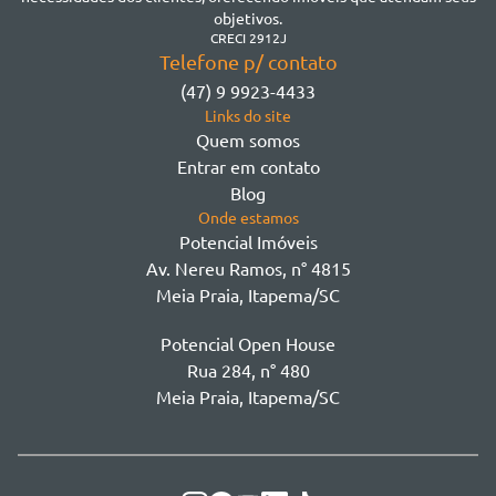
Morretes
objetivos.
Morretes
CRECI 2912J
Telefone p/ contato
Morretes - Zona 3
(47) 9 9923-4433
Sertão do Trombudo
Links do site
Sertãozinho
Quem somos
Taboleiro dos Oliveiras
Entrar em contato
Tabuleiro Das Oliveiras
Blog
Várzea
Onde estamos
Potencial Imóveis
Av. Nereu Ramos, n° 4815
Meia Praia, Itapema/SC
Potencial Open House
Rua 284, n° 480
Meia Praia, Itapema/SC