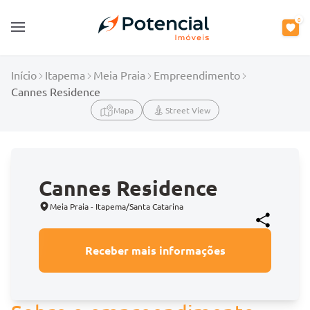
0
Open main menu
Início
Itapema
Meia Praia
Empreendimento
Cannes Residence
Mapa
Street View
Cannes Residence
Meia Praia - Itapema/Santa Catarina
Receber mais informações