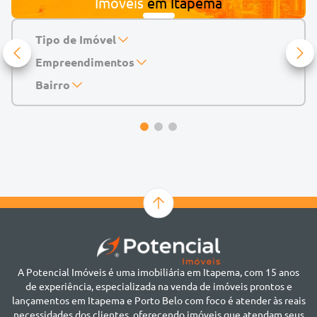
Imóveis
em
Itapema
Tipo de Imóvel
Empreendimentos
Apartamento
Casa
143 Mayfair Home Boutique
Bairro
Casa de Condomínio
Abu Dhabi Residence
Alto do São Bento
Chácara
Acádia Residence
Alto São Bento
Cobertura
Accendis Home Living
Alto São Bento
Duplex
Acqua Blue Residence
Andorinha
Flat
Bairro não informado
Ver mais
Galpão
Bairro Várzea
Geminado
Canto da Praia
Sala Comercial
Casa Branca
Sobrado
Cento
Studio
Centro
Terreno
A Potencial Imóveis é uma imobiliária em Itapema, com 15 anos
Ilhota
de experiência, especializada na venda de imóveis prontos e
Jardim Praia Mar
lançamentos em Itapema e Porto Belo com foco é atender às reais
Meia Praia
necessidades dos clientes, oferecendo imóveis que atendam seus