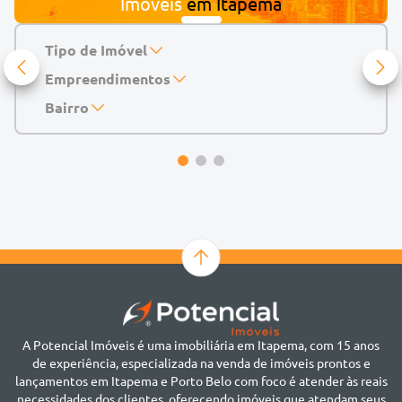
Imóveis
em
Itapema
Tipo de Imóvel
Empreendimentos
Apartamento
Casa
143 Mayfair Home Boutique
Bairro
Casa de Condomínio
Abu Dhabi Residence
Alto do São Bento
Chácara
Acádia Residence
Alto São Bento
Cobertura
Accendis Home Living
Alto São Bento
Duplex
Acqua Blue Residence
Andorinha
Flat
Bairro não informado
Ver mais
Galpão
Bairro Várzea
Geminado
Canto da Praia
Sala Comercial
Casa Branca
Sobrado
Cento
Studio
Centro
Terreno
A Potencial Imóveis é uma imobiliária em Itapema, com 15 anos
Ilhota
de experiência, especializada na venda de imóveis prontos e
Jardim Praia Mar
lançamentos em Itapema e Porto Belo com foco é atender às reais
Meia Praia
necessidades dos clientes, oferecendo imóveis que atendam seus