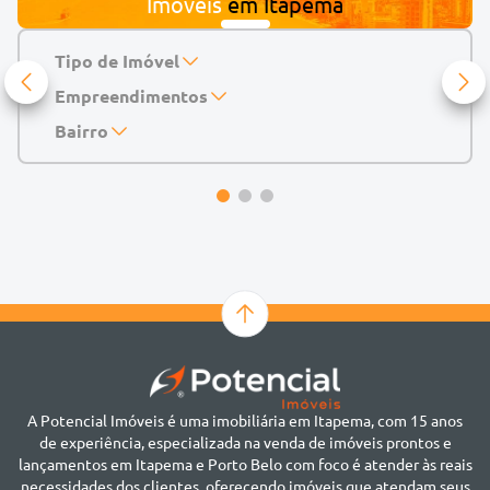
Imóveis
em
Itapema
Tipo de Imóvel
Empreendimentos
Apartamento
Casa
143 Mayfair Home Boutique
Bairro
Casa de Condomínio
Abu Dhabi Residence
Alto do São Bento
Chácara
Acádia Residence
Alto São Bento
Cobertura
Accendis Home Living
Alto São Bento
Duplex
Acqua Blue Residence
Andorinha
Flat
Bairro não informado
Ver mais
Galpão
Bairro Várzea
Geminado
Canto da Praia
Sala Comercial
Casa Branca
Sobrado
Cento
Studio
Centro
Terreno
A Potencial Imóveis é uma imobiliária em Itapema, com 15 anos
Ilhota
de experiência, especializada na venda de imóveis prontos e
Jardim Praia Mar
lançamentos em Itapema e Porto Belo com foco é atender às reais
Meia Praia
necessidades dos clientes, oferecendo imóveis que atendam seus