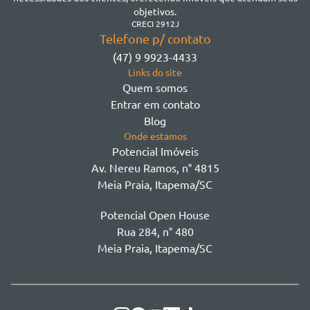
Morretes
objetivos.
Morretes
CRECI 2912J
Telefone p/ contato
Morretes - Zona 3
(47) 9 9923-4433
Sertão do Trombudo
Links do site
Sertãozinho
Quem somos
Taboleiro dos Oliveiras
Entrar em contato
Tabuleiro Das Oliveiras
Blog
Várzea
Onde estamos
Potencial Imóveis
Av. Nereu Ramos, n° 4815
Meia Praia, Itapema/SC
Potencial Open House
Rua 284, n° 480
Meia Praia, Itapema/SC