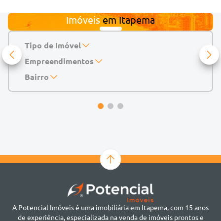
Imóveis
em
Itapema
Tipo de Imóvel
Empreendimentos
Apartamento
Casa
143 Mayfair Home Boutique
Bairro
Casa de Condomínio
Abu Dhabi Residence
Alto do São Bento
Chácara
Acádia Residence
Alto São Bento
Cobertura
Accendis Home Living
Alto São Bento
Duplex
Acqua Blue Residence
Andorinha
Flat
Bairro não informado
Ver mais
Galpão
Bairro Várzea
Geminado
Canto da Praia
Sala Comercial
Casa Branca
Sobrado
Cento
Studio
Centro
Terreno
A Potencial Imóveis é uma imobiliária em Itapema, com 15 anos
Ilhota
de experiência, especializada na venda de imóveis prontos e