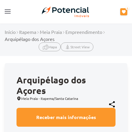
0
Open main menu
Início
Itapema
Meia Praia
Empreendimento
Arquipélago dos Açores
Mapa
Street View
Arquipélago dos
Açores
Meia Praia - Itapema/Santa Catarina
Receber mais informações