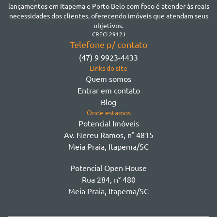
Jardim Praia Mar
lançamentos em Itapema e Porto Belo com foco é atender às reais
Meia Praia
necessidades dos clientes, oferecendo imóveis que atendam seus
Morretes
objetivos.
Morretes
CRECI 2912J
Telefone p/ contato
Morretes - Zona 3
(47) 9 9923-4433
Sertão do Trombudo
Links do site
Sertãozinho
Quem somos
Taboleiro dos Oliveiras
Entrar em contato
Tabuleiro Das Oliveiras
Blog
Várzea
Onde estamos
Potencial Imóveis
Av. Nereu Ramos, n° 4815
Meia Praia, Itapema/SC
Potencial Open House
Rua 284, n° 480
Meia Praia, Itapema/SC