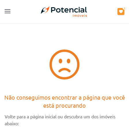
0
0
Open main menu
Open main menu
Não conseguimos encontrar a página que você
está procurando
Volte para a página inicial ou descubra um dos imóveis
abaixo: