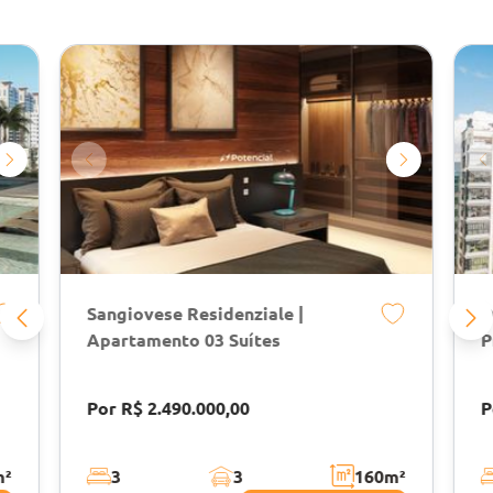
Sangiovese Residenziale |
D
Apartamento 03 Suítes
P
Por R$ 2.490.000,00
P
m²
3
3
160
m²