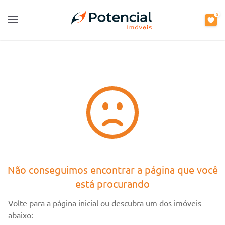
0
0
Open main menu
Open main menu
Não conseguimos encontrar a página que você
está procurando
Volte para a página inicial ou descubra um dos imóveis
abaixo: