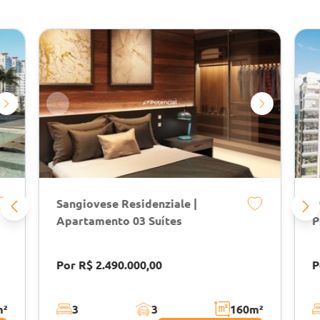
Sangiovese Residenziale |
D
Apartamento 03 Suítes
P
Por R$ 2.490.000,00
P
m²
3
3
160
m²