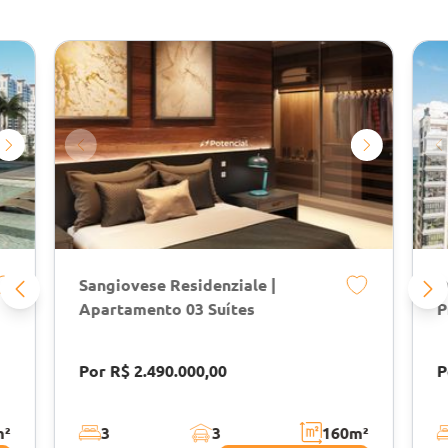
Sangiovese Residenziale |
D
Apartamento 03 Suítes
P
Por R$ 2.490.000,00
P
m²
3
3
160
m²