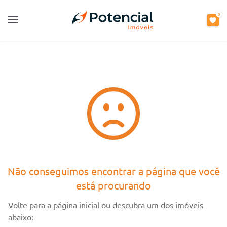
0
0
Open main menu
Open main menu
Não conseguimos encontrar a página que você
está procurando
Volte para a página inicial ou descubra um dos imóveis
abaixo: