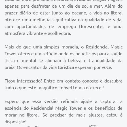
Não hesite em entrar em contato conosco para saber mais
apenas para desfrutar de um dia de sol e mar. Além do
sobre esta oportunidade única de adquirir este lindo
prazer diário de estar junto ao oceano, a vida no litoral
imóvel. Sua vida à beira-mar aguarda por você na Magic
oferece uma melhoria significativa na qualidade de vida,
Tower.
com oportunidades de emprego florescentes e uma
atmosfera vibrante e acolhedora.
Mais do que uma simples moradia, o Residencial Magic
Tower oferece um refúgio onde os benefícios para a saúde
física e mental se alinham à beleza e tranquilidade da
praia. Os encantos da vida turística esperam por você.
Ficou interessado? Entre em contato conosco e descubra
tudo o que este magnífico imóvel tem a oferecer!
Espero que essa versão refinada ajude a capturar a
essência do Residencial Magic Tower e os benefícios de
morar no litoral. Se precisar de mais ajustes, estou à
disposição!