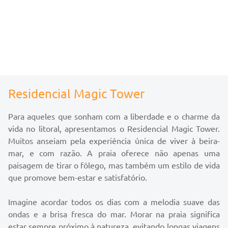
você e sua família. Não apenas um lugar para viver, mas
um refúgio onde cada detalhe foi pensado para elevar sua
qualidade de vida.
Morar na praia é um desejo comum a muitos de nós, e por
boas razões. A proximidade com a natureza, a
oportunidade de desfrutar do mar e da praia a qualquer
Residencial Magic Tower
momento e a conveniência de ter entretenimento ao
alcance da mão são apenas algumas das vantagens. Além
Para aqueles que sonham com a liberdade e o charme da
disso, as áreas litorâneas costumam oferecer
vida no litoral, apresentamos o Residencial Magic Tower.
oportunidades de emprego e têm um impacto positivo na
Muitos anseiam pela experiência única de viver à beira-
saúde física e mental de seus residentes.
mar, e com razão. A praia oferece não apenas uma
paisagem de tirar o fôlego, mas também um estilo de vida
A Magic Tower representa o sonho de muitos, a
que promove bem-estar e satisfatório.
oportunidade de viver uma vida à beira-mar, cercado pela
beleza natural e pelo conforto de um apartamento bem
Imagine acordar todos os dias com a melodia suave das
planejado e decorado com requinte.
ondas e a brisa fresca do mar. Morar na praia significa
estar sempre próximo à natureza, evitando longas viagens