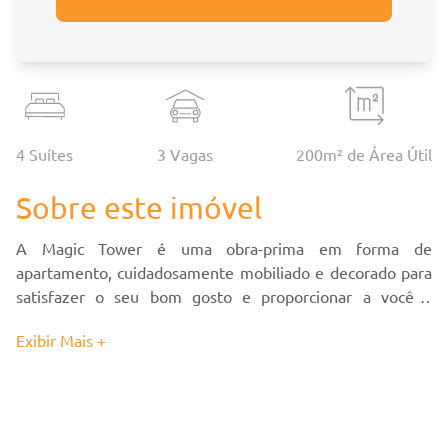
4 Suítes
3
Vaga
s
200
m² de Área Útil
Sobre este imóvel
A Magic Tower é uma obra-prima em forma de
apartamento, cuidadosamente mobiliado e decorado para
satisfazer o seu bom gosto e proporcionar a você a
praticidade de se mudar para o litoral com tudo pronto.
Exibir Mais +
Este é o seu imóvel ideal, uma residência que combina
luxo, conforto e conveniência.
Com 4 suítes espaçosas e 3 vagas de garagem, este
apartamento oferece um espaço amplo e elegante para