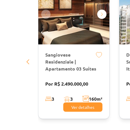
Sangiovese
D
Residenziale |
S
Apartamento 03 Suítes
I
Por R$ 2.490.000,00
P
3
3
160
m²
Ver detalhes