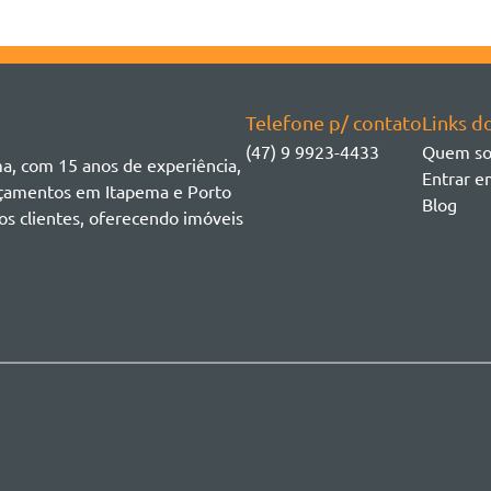
Telefone p/ contato
Links do
(47) 9 9923-4433
Quem s
ma, com 15 anos de experiência,
Entrar e
ançamentos em Itapema e Porto
Blog
os clientes, oferecendo imóveis