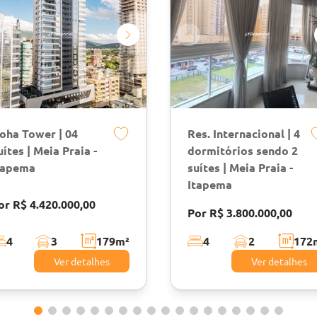
oha Tower | 04
Res. Internacional | 4
uítes | Meia Praia -
dormitórios sendo 2
tapema
suítes | Meia Praia -
Itapema
or R$ 4.420.000,00
Por R$ 3.800.000,00
4
3
179
m²
4
2
172
Ver detalhes
Ver detalhes