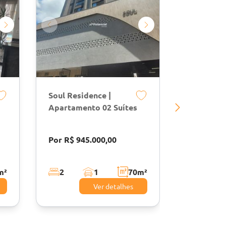
Soul Residence |
Chateau U
Apartamento 02 Suítes
Suítes | M
Itapema
Por R$ 945.000,00
Por R$ 2.
m²
2
1
70
m²
3
Ver detalhes