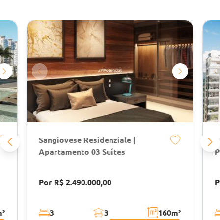
Sangiovese Residenziale |
D
Apartamento 03 Suítes
P
Por R$ 2.490.000,00
P
m²
3
3
160
m²