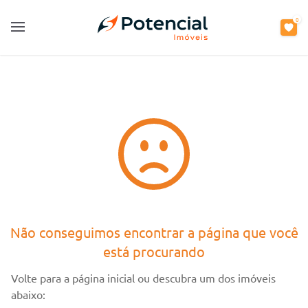
0
0
Open main menu
Open main menu
Não conseguimos encontrar a página que você
está procurando
Volte para a página inicial ou descubra um dos imóveis
abaixo: