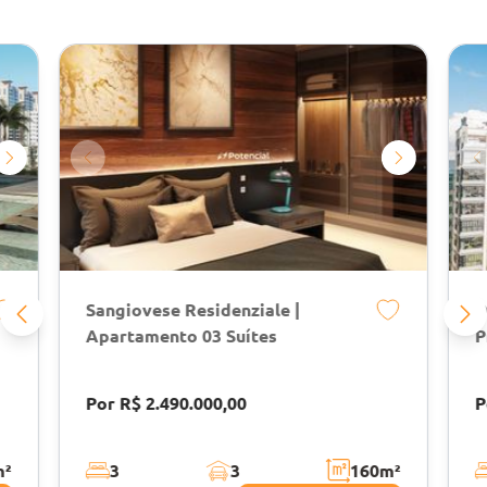
Sangiovese Residenziale |
D
Apartamento 03 Suítes
P
Por R$ 2.490.000,00
P
m²
3
3
160
m²