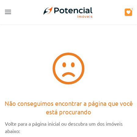
0
0
Open main menu
Open main menu
Não conseguimos encontrar a página que você
está procurando
Volte para a página inicial ou descubra um dos imóveis
abaixo: