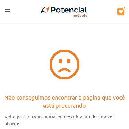
0
0
Open main menu
Open main menu
Não conseguimos encontrar a página que você
está procurando
Volte para a página inicial ou descubra um dos imóveis
abaixo: