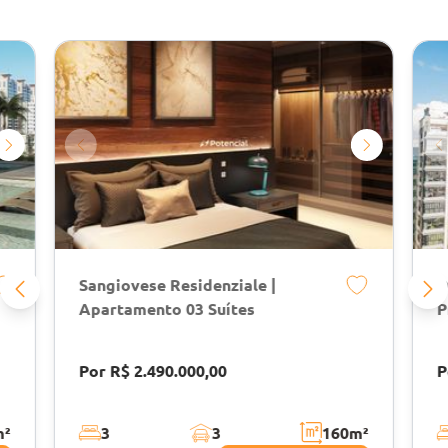
Sangiovese Residenziale |
D
Apartamento 03 Suítes
P
Por R$ 2.490.000,00
P
m²
3
3
160
m²