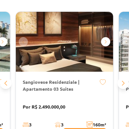
Sangiovese Residenziale |
D
Apartamento 03 Suítes
P
Por R$ 2.490.000,00
P
m²
3
3
160
m²