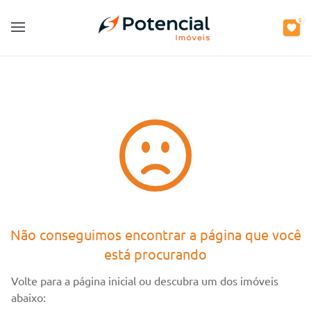
0
0
Open main menu
Open main menu
Não conseguimos encontrar a página que você
está procurando
Volte para a página inicial ou descubra um dos imóveis
abaixo: