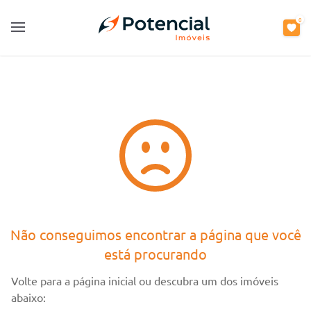
0
0
Open main menu
Open main menu
Não conseguimos encontrar a página que você
está procurando
Volte para a página inicial ou descubra um dos imóveis
abaixo: