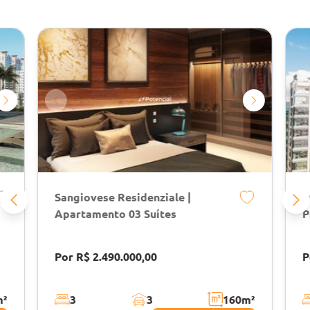
Sangiovese Residenziale |
D
Apartamento 03 Suítes
P
Por R$ 2.490.000,00
P
m²
3
3
160
m²