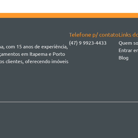
Telefone p/ contato
Links do
(47) 9 9923-4433
Quem s
ma, com 15 anos de experiência,
Entrar e
ançamentos em Itapema e Porto
Blog
os clientes, oferecendo imóveis