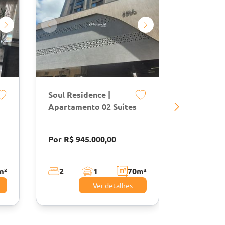
Soul Residence |
Chateau U
Apartamento 02 Suítes
Suítes | M
Itapema
Por R$ 945.000,00
Por R$ 2.
m²
2
1
70
m²
3
Ver detalhes