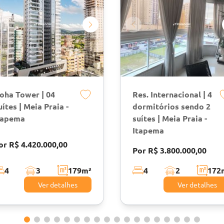
oha Tower | 04
Res. Internacional | 4
uítes | Meia Praia -
dormitórios sendo 2
tapema
suítes | Meia Praia -
Itapema
or R$ 4.420.000,00
Por R$ 3.800.000,00
4
3
179
m²
4
2
172
Ver detalhes
Ver detalhes