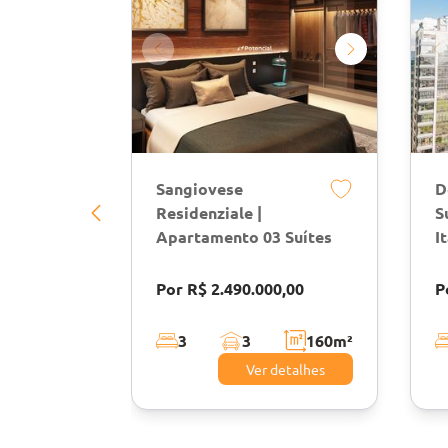
Sangiovese
D
Residenziale |
S
Apartamento 03 Suítes
I
Por R$ 2.490.000,00
P
3
3
160
m²
Ver detalhes