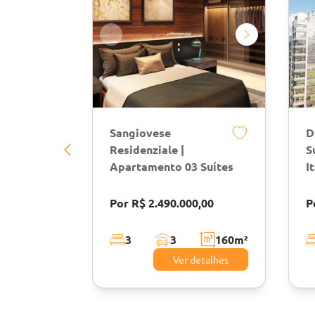
Sangiovese
D
Residenziale |
S
Apartamento 03 Suítes
I
Por R$ 2.490.000,00
P
3
3
160
m²
Ver detalhes