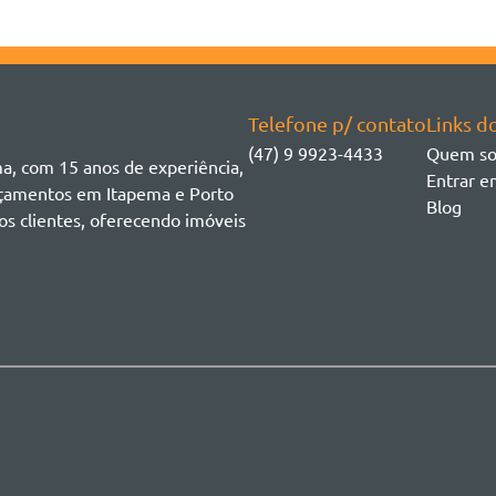
Telefone p/ contato
Links do
(47) 9 9923-4433
Quem s
ma, com 15 anos de experiência,
Entrar e
ançamentos em Itapema e Porto
Blog
os clientes, oferecendo imóveis