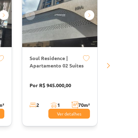
Soul Residence |
Chateau U
Apartamento 02 Suítes
Suítes | M
Itapema
Por R$ 945.000,00
Por R$ 2.
m²
2
1
70
m²
3
Ver detalhes