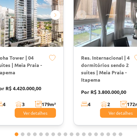
oha Tower | 04
Res. Internacional | 4
uítes | Meia Praia -
dormitórios sendo 2
tapema
suítes | Meia Praia -
Itapema
or R$ 4.420.000,00
Por R$ 3.800.000,00
4
3
179
m²
4
2
172
Ver detalhes
Ver detalhes