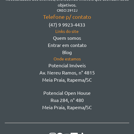
Morretes
objetivos.
Morretes
CRECI 2912J
Telefone p/ contato
Morretes - Zona 3
(47) 9 9923-4433
Sertão do Trombudo
Links do site
Sertãozinho
Quem somos
Taboleiro dos Oliveiras
Entrar em contato
Tabuleiro Das Oliveiras
Blog
Várzea
Onde estamos
Potencial Imóveis
Av. Nereu Ramos, n° 4815
Meia Praia, Itapema/SC
Potencial Open House
Rua 284, n° 480
Meia Praia, Itapema/SC