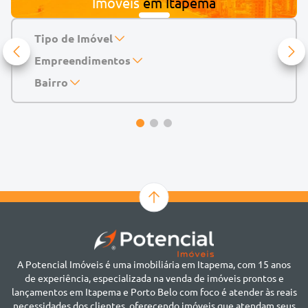
Imóveis
em
Itapema
Tipo de Imóvel
Empreendimentos
Apartamento
Casa
143 Mayfair Home Boutique
Bairro
Casa de Condomínio
Abu Dhabi Residence
Alto do São Bento
Chácara
Acádia Residence
Alto São Bento
Cobertura
Accendis Home Living
Alto São Bento
Duplex
Acqua Blue Residence
Andorinha
Flat
Bairro não informado
Ver mais
Galpão
Bairro Várzea
Geminado
Canto da Praia
Sala Comercial
Casa Branca
Sobrado
Cento
Studio
Centro
Terreno
A Potencial Imóveis é uma imobiliária em Itapema, com 15 anos
Ilhota
de experiência, especializada na venda de imóveis prontos e
Jardim Praia Mar
lançamentos em Itapema e Porto Belo com foco é atender às reais
Meia Praia
necessidades dos clientes, oferecendo imóveis que atendam seus