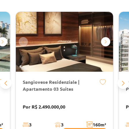
Sangiovese Residenziale |
D
Apartamento 03 Suítes
P
Por R$ 2.490.000,00
P
m²
3
3
160
m²