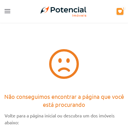
0
0
Open main menu
Open main menu
Não conseguimos encontrar a página que você
está procurando
Volte para a página inicial ou descubra um dos imóveis
abaixo: